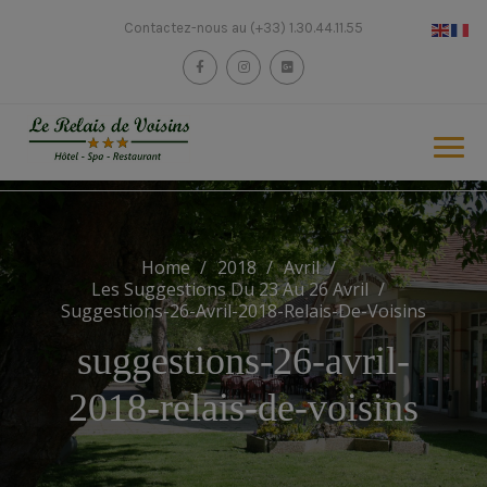
Skip
modal-check
Contactez-nous au (+33) 1.30.44.11.55
to
content
Home
2018
Avril
Les Suggestions Du 23 Au 26 Avril
Suggestions-26-Avril-2018-Relais-De-Voisins
Chambre Standard
suggestions-26-avril-
Chambre Accès Mobilité Réduite
Histoire
2018-relais-de-voisins
Réservation