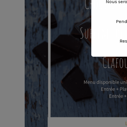
Nous sero
Pend
Res