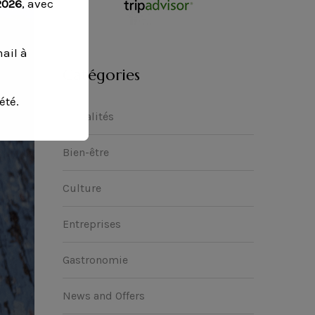
2026
, avec
ail à
Catégories
été.
Actualités
Bien-être
Culture
Entreprises
Gastronomie
News and Offers