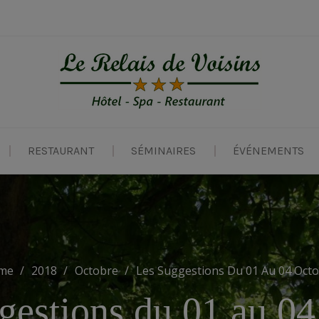
modal-check
RESTAURANT
SÉMINAIRES
ÉVÉNEMENTS
me
2018
Octobre
Les Suggestions Du 01 Au 04 Oct
gestions du 01 au 04