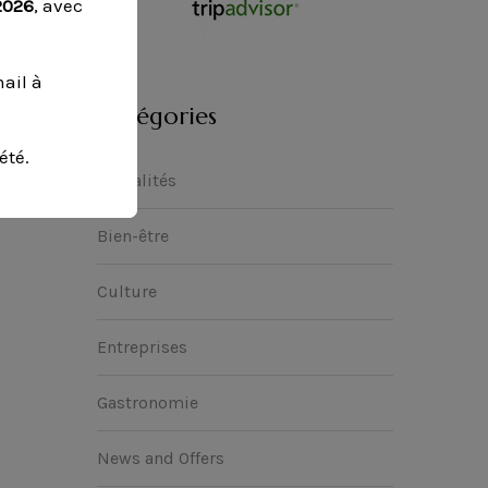
2026
, avec
ail à
Catégories
été.
Actualités
Bien-être
Culture
Entreprises
Gastronomie
News and Offers