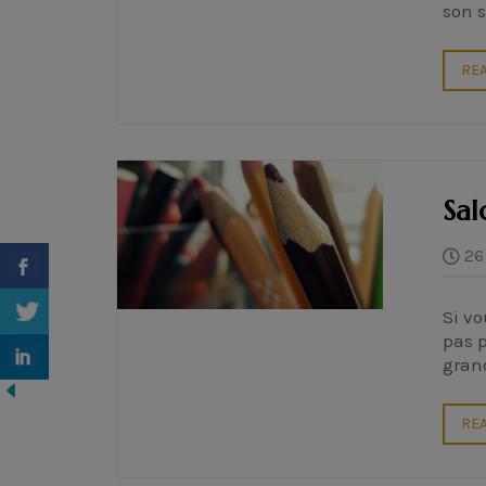
son s
RE
Sal
26
Si vo
pas p
grand
RE