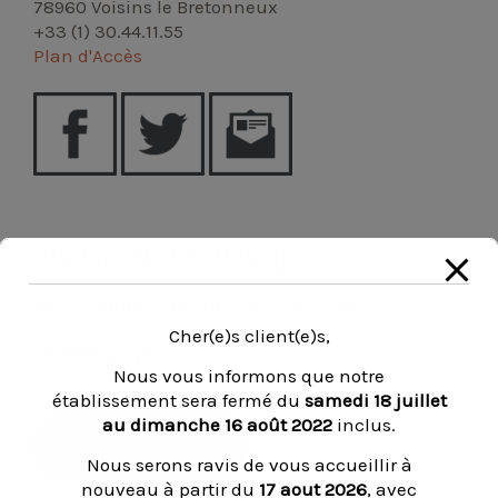
78960 Voisins le Bretonneux
+33 (1) 30.44.11.55
Plan d'Accès
Abonnez-vous au blog
Recevez un mail pour chaque article.
Cher(e)s client(e)s,
Adresse
e-
Nous vous informons que notre
mail
établissement sera fermé du
samedi 18 juillet
au dimanche 16 août 2022
inclus.
ABONNEZ-VOUS
Nous serons ravis de vous accueillir à
nouveau à partir du
17 aout 2026
, avec