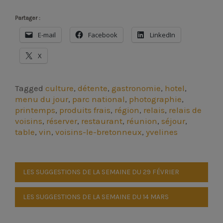
Partager :
E-mail
Facebook
LinkedIn
X
Tagged
culture
,
détente
,
gastronomie
,
hotel
,
menu du jour
,
parc national
,
photographie
,
printemps
,
produits frais
,
région
,
relais
,
relais de
voisins
,
réserver
,
restaurant
,
réunion
,
séjour
,
table
,
vin
,
voisins-le-bretonneux
,
yvelines
Navigation
LES SUGGESTIONS DE LA SEMAINE DU 29 FÉVRIER
de
LES SUGGESTIONS DE LA SEMAINE DU 14 MARS
l’article